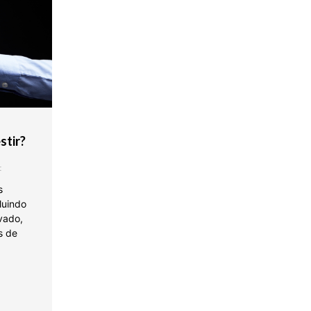
stir?
t
s
luindo
ivado,
s de