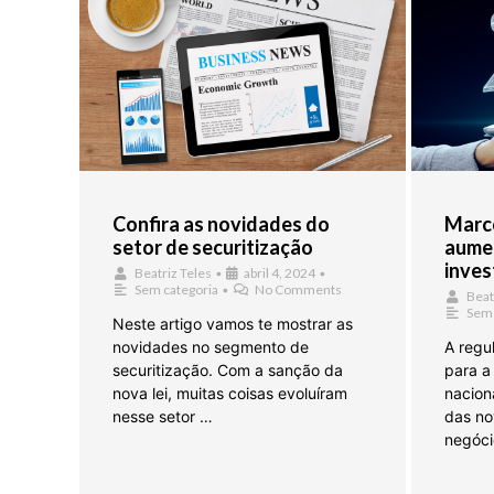
Confira as novidades do
Marco
setor de securitização
aume
inves
Beatriz Teles
•
abril 4, 2024
•
Sem categoria
•
No Comments
Beat
Sem 
Neste artigo vamos te mostrar as
novidades no segmento de
A regu
securitização. Com a sanção da
para a
nova lei, muitas coisas evoluíram
naciona
nesse setor …
das no
negóci