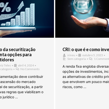
 da securitização
CRI: o que é e como inve
nta opções para
irineu
•
outubro 5, 2023
•
tidores
Sem categoria
•
1 Commen
riz Teles
•
abril 4, 2024
•
A renda fixa engloba diversa
categoria
•
No Comments
opções de investimentos, inc
lamentação deve contribuir
as alternativas de crédito pr
 ascensão do mercado
que envolvem um pouco mai
l de securitização, a partir
riscos, como …
vas regras que viabilizam o
o jurídico …