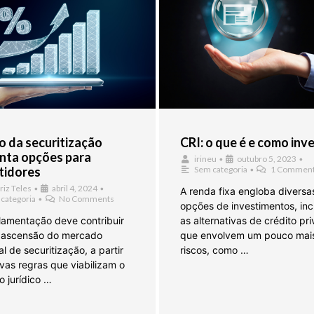
 da securitização
CRI: o que é e como inve
nta opções para
irineu
•
outubro 5, 2023
•
tidores
Sem categoria
•
1 Commen
riz Teles
•
abril 4, 2024
•
A renda fixa engloba diversa
categoria
•
No Comments
opções de investimentos, inc
lamentação deve contribuir
as alternativas de crédito pr
 ascensão do mercado
que envolvem um pouco mai
l de securitização, a partir
riscos, como …
vas regras que viabilizam o
o jurídico …