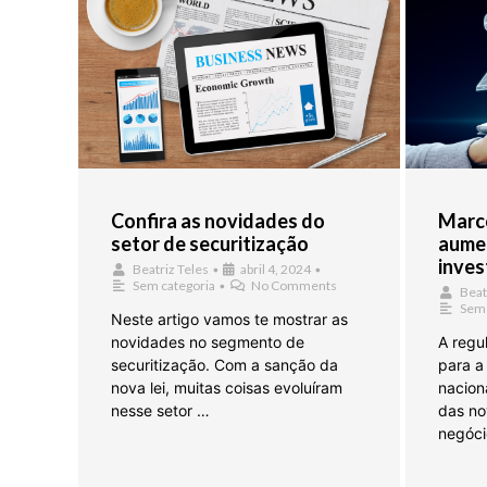
Confira as novidades do
Marco
setor de securitização
aume
inves
Beatriz Teles
•
abril 4, 2024
•
Sem categoria
•
No Comments
Beat
Sem 
Neste artigo vamos te mostrar as
novidades no segmento de
A regu
securitização. Com a sanção da
para a
nova lei, muitas coisas evoluíram
naciona
nesse setor …
das no
negóci