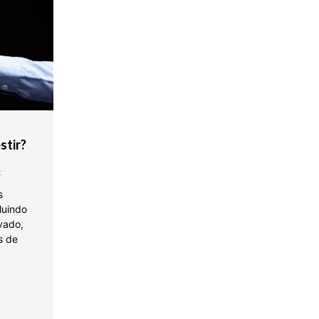
stir?
t
s
luindo
ivado,
s de