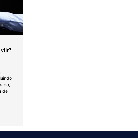
stir?
t
s
luindo
ivado,
s de