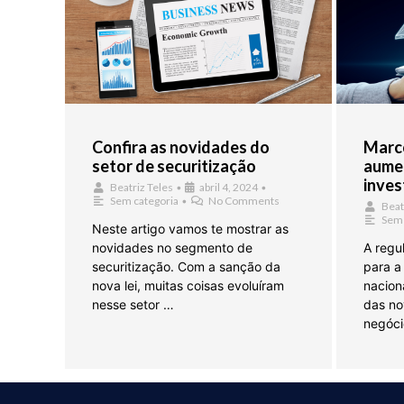
Confira as novidades do
Marco
setor de securitização
aume
inves
Beatriz Teles
•
abril 4, 2024
•
Sem categoria
•
No Comments
Beat
Sem 
Neste artigo vamos te mostrar as
novidades no segmento de
A regu
securitização. Com a sanção da
para a
nova lei, muitas coisas evoluíram
naciona
nesse setor …
das no
negóci