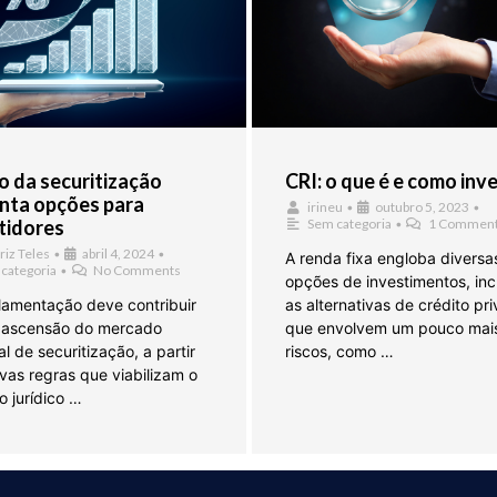
 da securitização
CRI: o que é e como inve
nta opções para
irineu
•
outubro 5, 2023
•
tidores
Sem categoria
•
1 Commen
riz Teles
•
abril 4, 2024
•
A renda fixa engloba diversa
categoria
•
No Comments
opções de investimentos, inc
lamentação deve contribuir
as alternativas de crédito pr
 ascensão do mercado
que envolvem um pouco mai
l de securitização, a partir
riscos, como …
vas regras que viabilizam o
o jurídico …