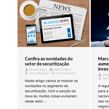
Confira as novidades do
Marco
setor de securitização
aume
inves
Beatriz Teles
•
abril 4, 2024
•
Sem categoria
•
No Comments
Beat
Sem 
Neste artigo vamos te mostrar as
novidades no segmento de
A regu
securitização. Com a sanção da
para a
nova lei, muitas coisas evoluíram
naciona
nesse setor …
das no
negóci