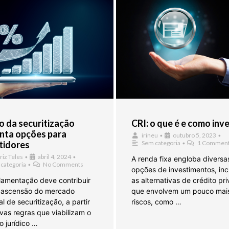
 da securitização
CRI: o que é e como inve
nta opções para
irineu
•
outubro 5, 2023
•
tidores
Sem categoria
•
1 Commen
riz Teles
•
abril 4, 2024
•
A renda fixa engloba diversa
categoria
•
No Comments
opções de investimentos, inc
lamentação deve contribuir
as alternativas de crédito pr
 ascensão do mercado
que envolvem um pouco mai
l de securitização, a partir
riscos, como …
vas regras que viabilizam o
o jurídico …