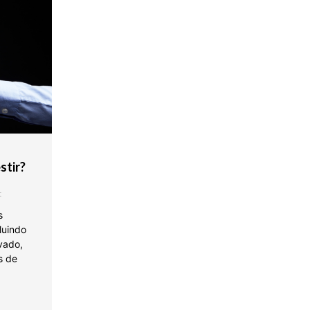
stir?
t
s
luindo
ivado,
s de