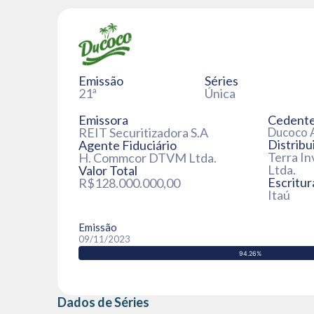
Emissão
Séries
21ª
Única
Emissora
Cedent
REIT Securitizadora S.A
Ducoco A
Distribu
Agente Fiduciário
Terra I
H. Commcor DTVM Ltda.
Ltda.
Valor Total
Escritur
R$128.000.000,00
Itaú
Emissão
09/11/2023
94.26%
Dados de Séries
42