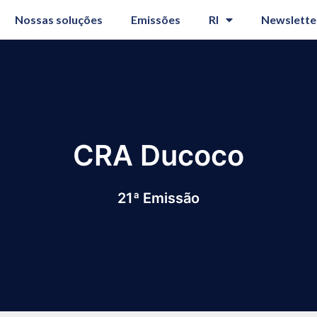
Nossas soluções
Emissões
RI
Newslette
CRA Ducoco
21ª Emissão