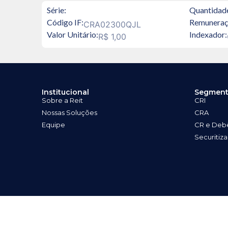
Série:
Quantidad
Código IF:
Remuneraç
CRA02300QJL
Valor Unitário:
Indexador:
R$ 1,00
Institucional
Segment
Sobre a Reit
CRI
Nossas Soluções
CRA
Equipe
CR e Deb
Securitiz
Rua Visconde de Pirajá, 152, sala 301 - Ipanema, RJ