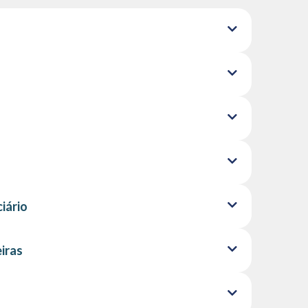
iário
iras