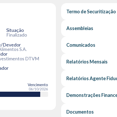
Termo de Securitização
Assembleias
Situação
Finalizado
e/Devedor
Comunicados
limentos S.A.
idor
nvestimentos DTVM
Relatórios Mensais
ador
Relatórios Agente Fiduc
Vencimento
06/10/2026
Demonstrações Finance
Documentos