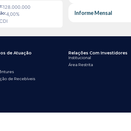
e:
128.000.000
Informe Mensal
ão:
4,00%
CDI
os de Atuação
Relações Com Investidores
Institucional
Área Restrita
êntures
ação de Recebíveis